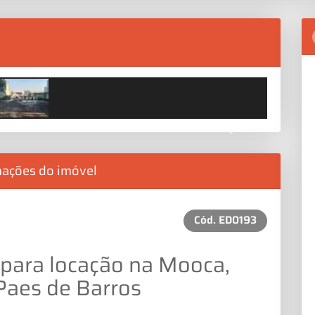
Next
mações do imóvel
Cód.
ED0193
 para locação na Mooca,
Paes de Barros