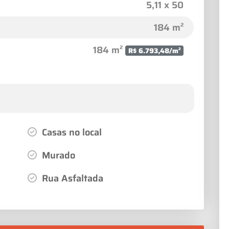
5,11 x 50
184 m²
184 m²
R$ 6.793,48/m²
Casas no local
Murado
Rua Asfaltada