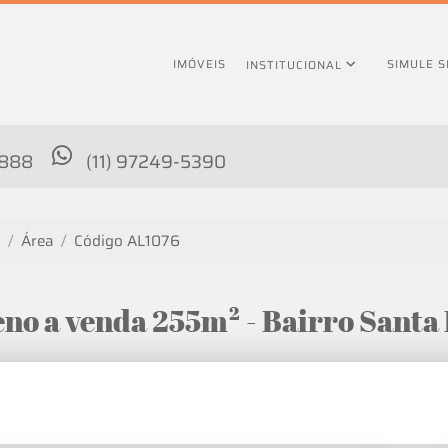
IMÓVEIS
SIMULE 
INSTITUCIONAL
4888
(11) 97249-5390
P
Área
Código AL1076
Terreno a venda 255m² - Bairro