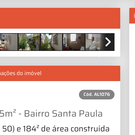
Next
mações do imóvel
Cód.
AL1076
5m² - Bairro Santa Paula
 50) e 184² de área construída