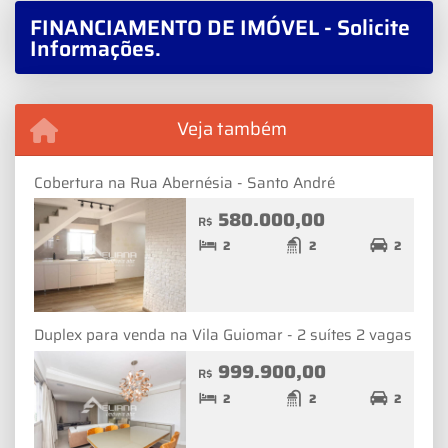
FINANCIAMENTO DE IMÓVEL - Solicite
Informações.
Veja também
Cobertura na Rua Abernésia - Santo André
580.000,00
R$
2
2
2
Duplex para venda na Vila Guiomar - 2 suítes 2 vagas
999.900,00
R$
2
2
2