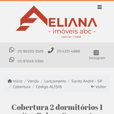
(11) 96593-3529
(11) 4221-4888
Instagram
(11) 97249-5390
Início
Venda
Lançamento
Santo André - SP
Cobertura
Código AL1516
Voltar
Cobertura 2 dormitórios 1