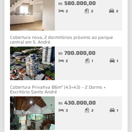
580.000,00
R$
2
2
2
Cobertura nova, 2 dormitórios próximo ao parque
central em S. André.
700.000,00
R$
2
1
1
Cobertura Privativa 86m² (43+43) – 2 Dorms +
Escritório Santo André
430.000,00
R$
3
2
1