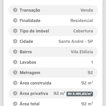
Transação
Venda
Finalidade
Residencial
Tipo de imóvel
Cobertura
Cidade
Santo André - SP
Bairro
Vila Eldízia
Lavabos
1
Metragem
92
Área construída
92 m²
Área privativa
92 m²
R$ 5.195,65/m²
Área total
92 m²