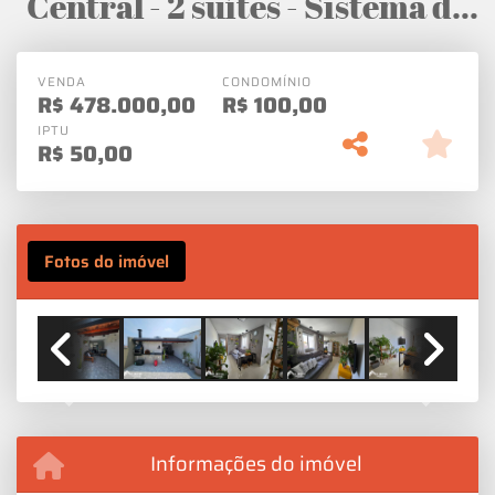
Central - 2 suítes - Sistema de
Energia Solar
VENDA
CONDOMÍNIO
R$
478.000,00
R$
100,00
IPTU
R$
50,00
Fotos do imóvel
Previous
Next
Informações do imóvel