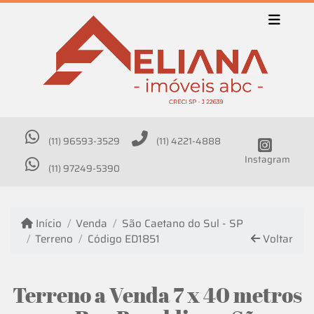
(11) 96593-3529
(11) 4221-4888
Instagram
(11) 97249-5390
Início
Venda
São Caetano do Sul - SP
Terreno
Código ED1851
Voltar
Terreno a Venda 7 x 40 metros