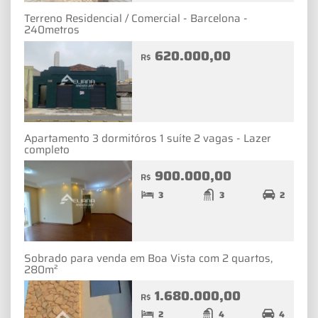
Terreno Residencial / Comercial - Barcelona -
240metros
620.000,00
R$
Apartamento 3 dormitóros 1 suíte 2 vagas - Lazer
completo
900.000,00
R$
3
3
2
Sobrado para venda em Boa Vista com 2 quartos,
280m²
1.680.000,00
R$
2
4
4