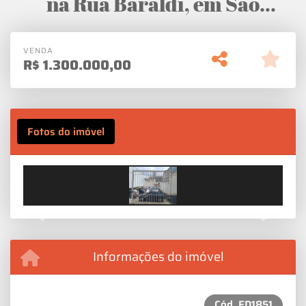
na Rua Baraldi, em São
Caetano do Sul
VENDA
R$
1.300.000,00
Fotos do imóvel
Previous
Next
Informações do imóvel
Cód.
ED1851