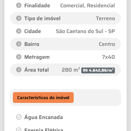
Finalidade
Comercial, Residencial
Tipo de imóvel
Terreno
Cidade
São Caetano do Sul - SP
Bairro
Centro
Metragem
7x40
Área total
280 m²
R$ 4.642,86/m²
Características do imóvel
Água Encanada
Energia Elétrica