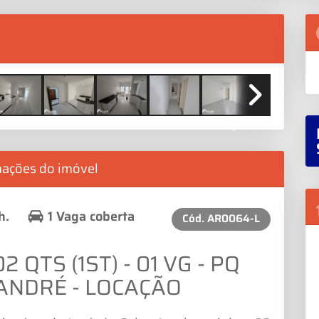
Next
mações do imóvel
h.
1 Vaga coberta
Cód.
AR0064-L
2 QTS (1ST) - 01 VG - PQ
 ANDRÉ - LOCAÇÃO