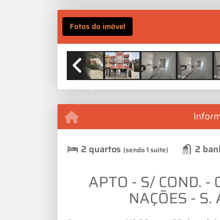
Fotos do imóvel
Previous
Infor
2 quartos
2 ban
(sendo 1 suíte)
APTO - S/ COND. - 0
NAÇÕES - S.