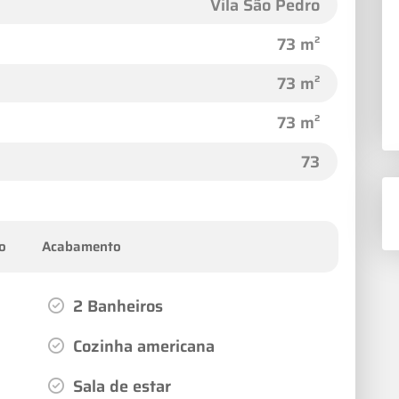
Vila São Pedro
73 m²
73 m²
73 m²
73
o
Acabamento
2 Banheiros
Cozinha americana
Sala de estar