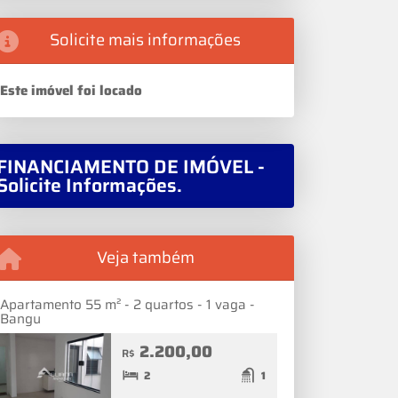
Solicite mais informações
Este imóvel foi locado
FINANCIAMENTO DE IMÓVEL -
Solicite Informações.
Veja também
Apartamento 55 m² - 2 quartos - 1 vaga -
Bangu
2.200,00
R$
2
1