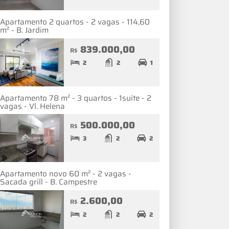
Apartamento 2 quartos - 2 vagas - 114,60
m² - B. Jardim
839.000,00
R$
2
2
1
Apartamento 78 m² - 3 quartos - 1suíte - 2
vagas - Vl. Helena
500.000,00
R$
3
2
2
Apartamento novo 60 m² - 2 vagas -
Sacada grill - B. Campestre
2.600,00
R$
2
2
2