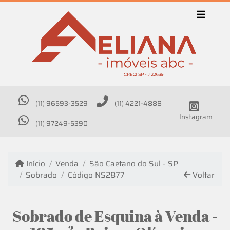
(11) 96593-3529
(11) 4221-4888
Instagram
(11) 97249-5390
Início
Venda
São Caetano do Sul - SP
Sobrado
Código NS2877
Voltar
Sobrado de Esquina à Venda -