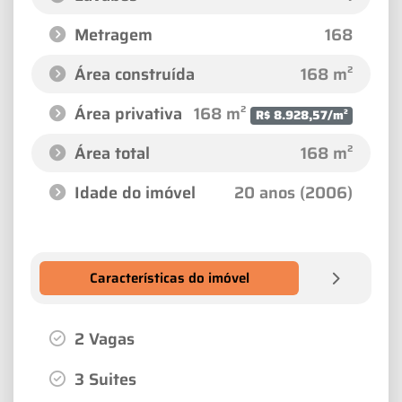
Metragem
168
Área construída
168 m²
Área privativa
168 m²
R$ 8.928,57/m²
Área total
168 m²
Idade do imóvel
20 anos (2006)
Características do imóvel
2 Vagas
3 Suites