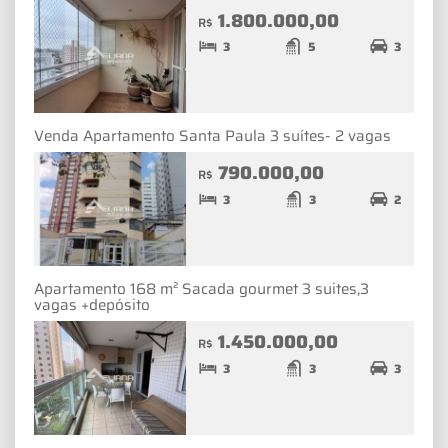
1.800.000,00
R$
3
5
3
Venda Apartamento Santa Paula 3 suítes- 2 vagas
790.000,00
R$
3
3
2
Apartamento 168 m² Sacada gourmet 3 suites,3
vagas +depósito
1.450.000,00
R$
3
3
3