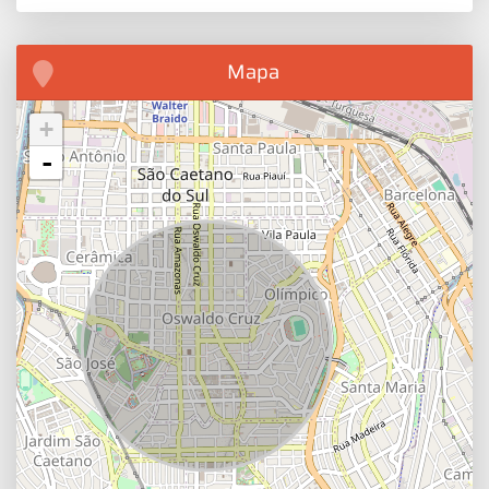
Mapa
+
-