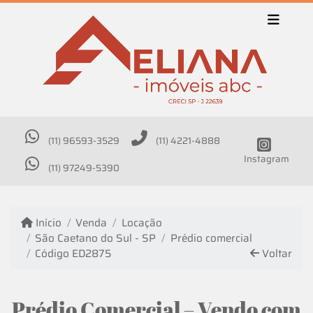
(11) 96593-3529
(11) 4221-4888
Instagram
(11) 97249-5390
Início
Venda
Locação
São Caetano do Sul - SP
Prédio comercial
Código ED2875
Voltar
Prédio Comercial – Vendo com